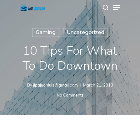
Menu
Skip
search
to
Close
main
Menu
Gaming
Uncategorized
content
10 Tips For What
To Do Downtown
By
jlpajuanluis@gmail.com
March 21, 2013
No Comments